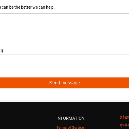
 can be the better we can help.
l)
คลิปห
INFORMATION
ดูหนั
Terms of Service