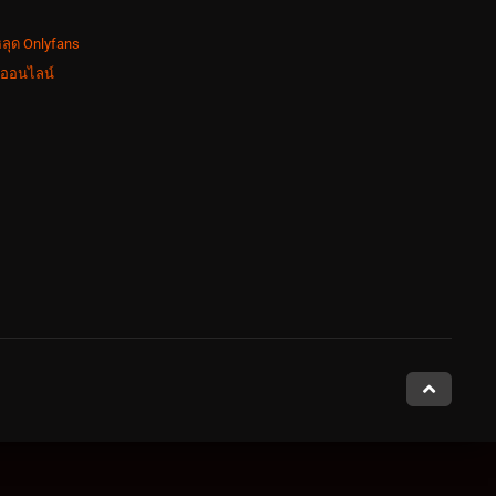
ลุด Onlyfans
งออนไลน์