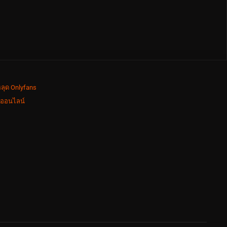
ลุด Onlyfans
งออนไลน์