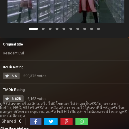
Original title
Resident Evil
IMDb Rating
6.6
290,372 votes
TMDb Rating
6.628
6,162 votes
ดูซีรีส์ครบทุกเรื่อง อัปเดตไว ไม่มีโฆษณา ไม่ว่าจะเป็นซีรีส์มาแรงจาก
Netflix, HBO, VIU หรือซีรีส์เกาหลีสุดฮิต เรารวมไว้ให้ครบที่นี่ พร้อมซับไทย
และพากย์ไทย ครบทุกภาค คมชัด Full HD เปิดดูง่าย ไม่ต้องดาวน์โหลด ดูฟรี
แบบไม่มีสะดุด
Shared
0