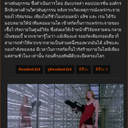
ทางพันธุกรรม ซึ่งดำเนินการโดย อัมเบรลล่า คอปปอเรชั่น องค์กร
ลึกลับทางด้านวิศวพันธุกรรม หลังจากเกิดเหตุการณ์แพร่กระจาย
ของไวรัสมรณะ เพียงไม่กี่ชั่วโมงก่อนหน้า อลิซ และ เรน ได้รับ
มอบหมายให้นำทีมคอมมานโด เข้าสกัดกั้นการแพร่กระจายของ
เชื้อไวรัสภายในศูนย์วิจัย ซึ่งส่งผลให้เจ้าหน้าที่วิจัยหลายคน กลาย
เป็นซอมบี้ พวกเขาหารู้ไม่ว่า แม้เพียงแค่ รอยกัดเพียงรอยเดียวก็
สามารถทำให้พวกเขากลายเป็นส่วนหนึ่งของพวกมันได้ อลิซและ
กองกำลังของเธอ มีเวลาในการสกัดกั้นไวรัสร้ายภายในไฮฟ์เพียง
แค่สามชั่วโมง เท่านั้น ก่อนที่กองทัพผีดิบจะยึดครองโลก
Resident Evil
ดูResident Evil
ผีชีวะ
ผีชีวะ 1